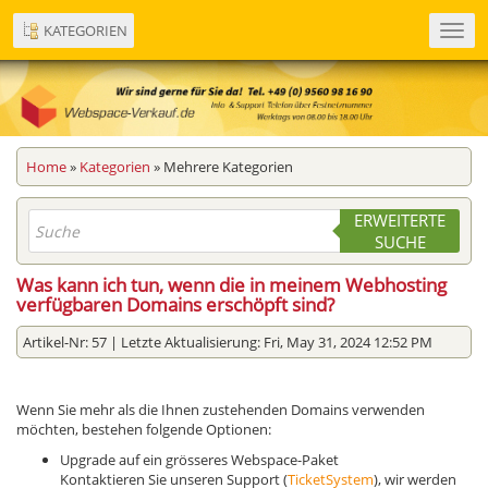
KATEGORIEN
Toggl
navig
Home
»
Kategorien
» Mehrere Kategorien
ERWEITERTE
SUCHE
Was kann ich tun, wenn die in meinem Webhosting
verfügbaren Domains erschöpft sind?
Artikel-Nr: 57 | Letzte Aktualisierung: Fri, May 31, 2024 12:52 PM
Wenn Sie mehr als die Ihnen zustehenden Domains verwenden
möchten, bestehen folgende Optionen:
Upgrade auf ein grösseres Webspace-Paket
Kontaktieren Sie unseren Support (
TicketSystem
), wir werden