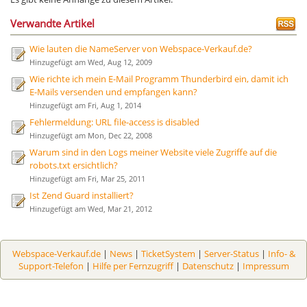
Verwandte Artikel
Wie lauten die NameServer von Webspace-Verkauf.de?
Hinzugefügt am Wed, Aug 12, 2009
Wie richte ich mein E-Mail Programm Thunderbird ein, damit ich
E-Mails versenden und empfangen kann?
Hinzugefügt am Fri, Aug 1, 2014
Fehlermeldung: URL file-access is disabled
Hinzugefügt am Mon, Dec 22, 2008
Warum sind in den Logs meiner Website viele Zugriffe auf die
robots.txt ersichtlich?
Hinzugefügt am Fri, Mar 25, 2011
Ist Zend Guard installiert?
Hinzugefügt am Wed, Mar 21, 2012
Webspace-Verkauf.de
|
News
|
TicketSystem
|
Server-Status
|
Info- &
Support-Telefon
|
Hilfe per Fernzugriff
|
Datenschutz
|
Impressum