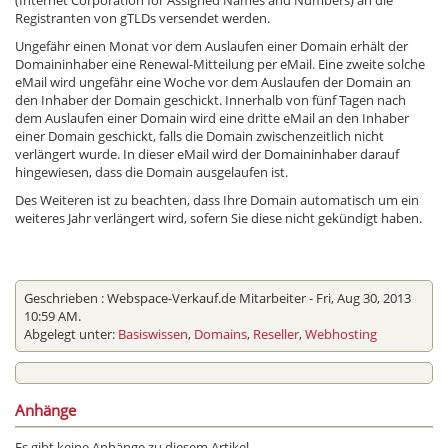
(Internet Corporation for Assigned Names and Numbers) an die
Registranten von gTLDs versendet werden.
Ungefähr einen Monat vor dem Auslaufen einer Domain erhält der
Domaininhaber eine Renewal-Mitteilung per eMail. Eine zweite solche
eMail wird ungefähr eine Woche vor dem Auslaufen der Domain an
den Inhaber der Domain geschickt. Innerhalb von fünf Tagen nach
dem Auslaufen einer Domain wird eine dritte eMail an den Inhaber
einer Domain geschickt, falls die Domain zwischenzeitlich nicht
verlängert wurde. In dieser eMail wird der Domaininhaber darauf
hingewiesen, dass die Domain ausgelaufen ist.
Des Weiteren ist zu beachten, dass Ihre Domain automatisch um ein
weiteres Jahr verlängert wird, sofern Sie diese nicht gekündigt haben.
Geschrieben :
Webspace-Verkauf.de Mitarbeiter
- Fri, Aug 30, 2013
10:59 AM.
Abgelegt unter:
Basiswissen
,
Domains
,
Reseller
,
Webhosting
Anhänge
Es gibt keine Anhänge zu diesem Artikel.