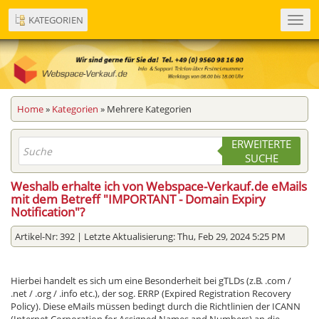
KATEGORIEN
Toggl
navig
Home
»
Kategorien
» Mehrere Kategorien
ERWEITERTE
SUCHE
Weshalb erhalte ich von Webspace-Verkauf.de eMails
mit dem Betreff "IMPORTANT - Domain Expiry
Notification"?
Artikel-Nr: 392 | Letzte Aktualisierung: Thu, Feb 29, 2024 5:25 PM
Hierbei handelt es sich um eine Besonderheit bei gTLDs (z.B. .com /
.net / .org / .info etc.), der sog. ERRP (Expired Registration Recovery
Policy). Diese eMails müssen bedingt durch die Richtlinien der ICANN