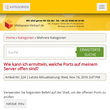
KATEGORIEN
Toggl
navig
Home
»
Kategorien
» Mehrere Kategorien
ERWEITERTE
SUCHE
Wie kann ich ermitteln, welche Ports auf meinem
Server offen sind?
Artikel-Nr: 224 | Letzte Aktualisierung: Wed, Nov 16, 2016 3:47 PM
Verwenden Sie folgenden Befehl auf der Shell, um die offenen Ports zu
prüfen:
netstat -lntu