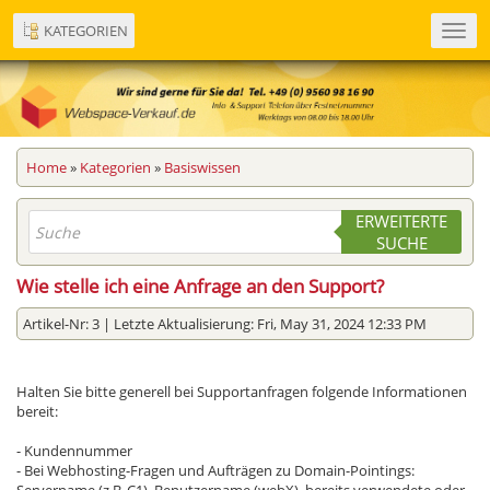
KATEGORIEN
Toggl
navig
Home
»
Kategorien
»
Basiswissen
ERWEITERTE
SUCHE
Wie stelle ich eine Anfrage an den Support?
Artikel-Nr: 3 | Letzte Aktualisierung: Fri, May 31, 2024 12:33 PM
Halten Sie bitte generell bei Supportanfragen folgende Informationen
bereit:
- Kundennummer
- Bei Webhosting-Fragen und Aufträgen zu Domain-Pointings: